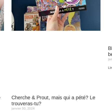
B
b
ja
Lir
e
Cherche & Prout, mais qui a pété? Le
trouveras-tu?
janvier 30, 2024