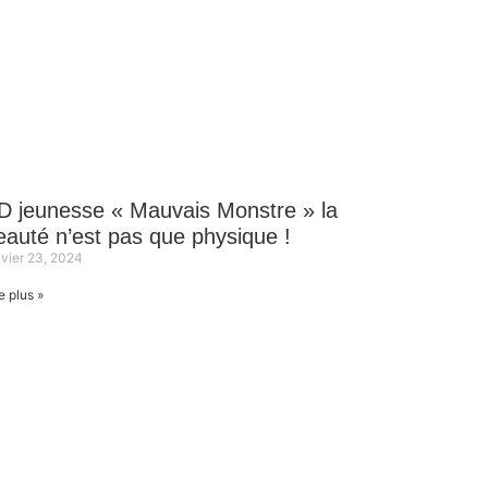
D jeunesse « Mauvais Monstre » la
eauté n’est pas que physique !
nvier 23, 2024
e plus »